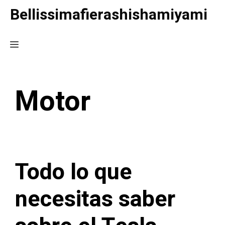
Saltar
Bellissimafierashishamiyami
al
contenido
Menú
Motor
Todo lo que
necesitas saber