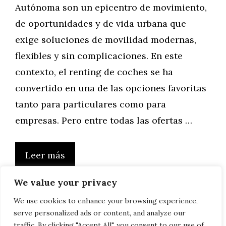
Autónoma son un epicentro de movimiento,
de oportunidades y de vida urbana que
exige soluciones de movilidad modernas,
flexibles y sin complicaciones. En este
contexto, el renting de coches se ha
convertido en una de las opciones favoritas
tanto para particulares como para
empresas. Pero entre todas las ofertas …
Leer más
We value your privacy
We use cookies to enhance your browsing experience,
serve personalized ads or content, and analyze our
Página
Página
Página
1
2
…
15
Siguiente
→
traffic. By clicking "Accept All", you consent to our use of