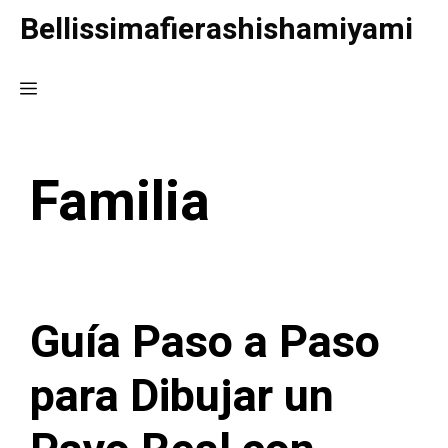
Saltar
Bellissimafierashishamiyami
al
contenido
Menú
Familia
Guía Paso a Paso
para Dibujar un