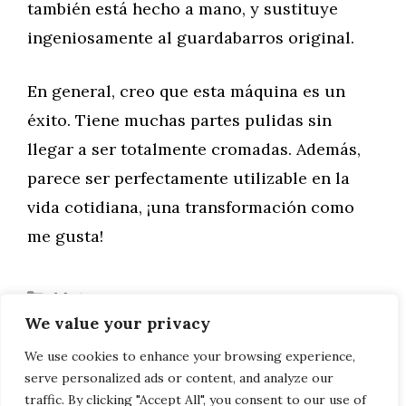
también está hecho a mano, y sustituye
ingeniosamente al guardabarros original.
En general, creo que esta máquina es un
éxito. Tiene muchas partes pulidas sin
llegar a ser totalmente cromadas. Además,
parece ser perfectamente utilizable en la
vida cotidiana, ¡una transformación como
me gusta!
Categorías
Motor
We value your privacy
Campañas PPC: Cómo pueden salir mal y
cómo solucionarlas
We use cookies to enhance your browsing experience,
serve personalized ads or content, and analyze our
Triumph 900 Tiger 2020
traffic. By clicking "Accept All", you consent to our use of