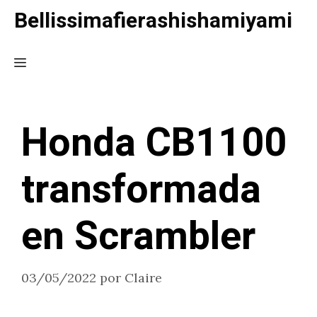
Saltar
Bellissimafierashishamiyami
al
contenido
Menú
Honda CB1100
transformada
en Scrambler
03/05/2022
por
Claire