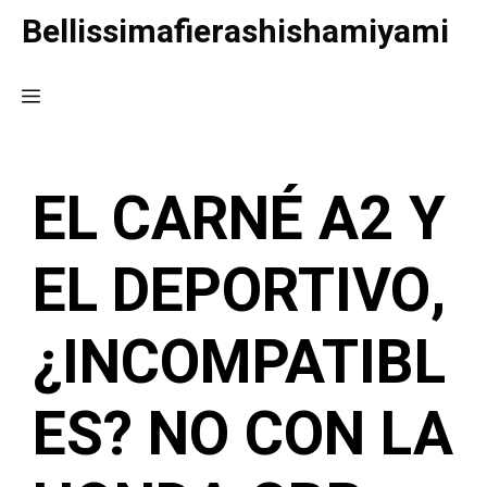
Saltar
Bellissimafierashishamiyami
al
contenido
Menú
EL CARNÉ A2 Y
EL DEPORTIVO,
¿INCOMPATIBL
ES? NO CON LA