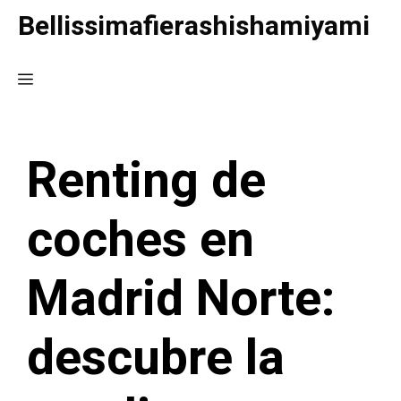
Saltar
Bellissimafierashishamiyami
al
contenido
Menú
Renting de
coches en
Madrid Norte:
descubre la