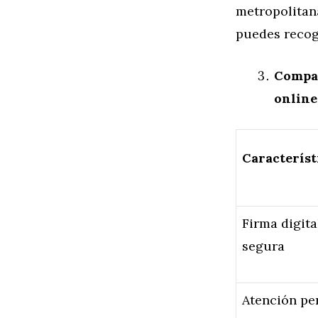
metropolita
puedes recoge
Compar
online
Característ
Firma digita
segura
Atención pe