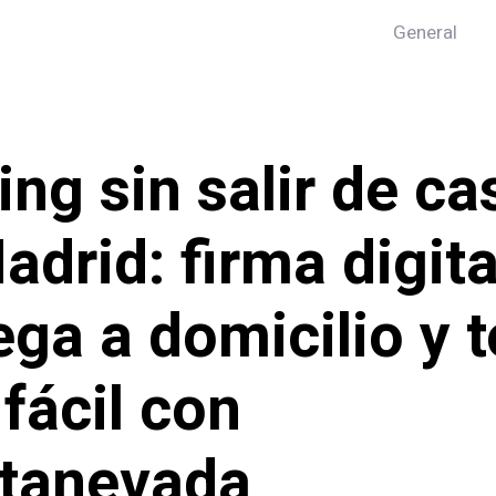
General
ing sin salir de ca
adrid: firma digita
ega a domicilio y 
fácil con
tanevada