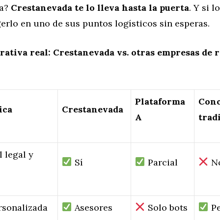
na?
Crestanevada te lo lleva hasta la puerta
. Y si l
rlo en uno de sus puntos logísticos sin esperas.
ativa real: Crestanevada vs. otras empresas de 
Plataforma
Conc
ica
Crestanevada
A
trad
l legal y
Sí
Parcial
No
rsonalizada
Asesores
Solo bots
Pe