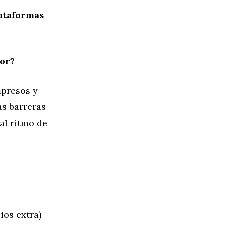
lataformas
jor?
mpresos y
as barreras
al ritmo de
ios extra)