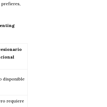
o prefieres,
renting
esionario
icional
 disponible
ro requiere