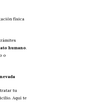
ación física
trámites
trato humano
.
o o
anevada
tratar tu
ilio. Aquí te