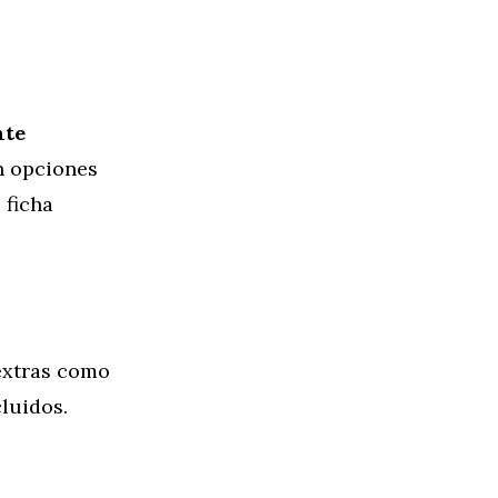
nte
on opciones
 ficha
 extras como
luidos.