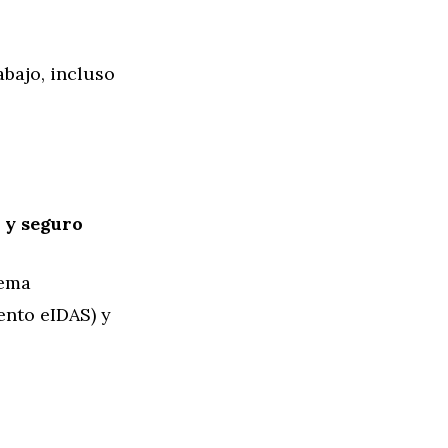
abajo, incluso
l y seguro
tema
ento eIDAS) y