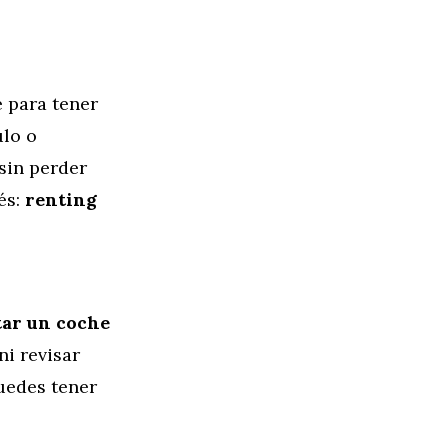
 para tener
ulo o
sin perder
és:
renting
tar un coche
ni revisar
puedes tener