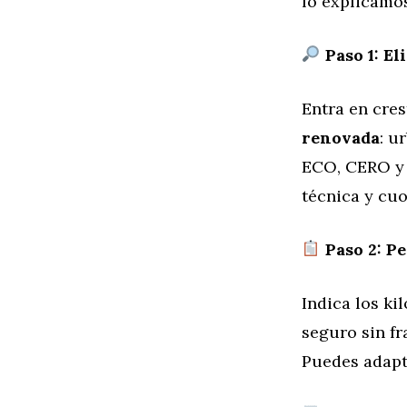
lo explicamos
Paso 1: El
Entra en cre
renovada
: u
ECO, CERO y t
técnica y cuo
Paso 2: Pe
Indica los ki
seguro sin f
Puedes adapta