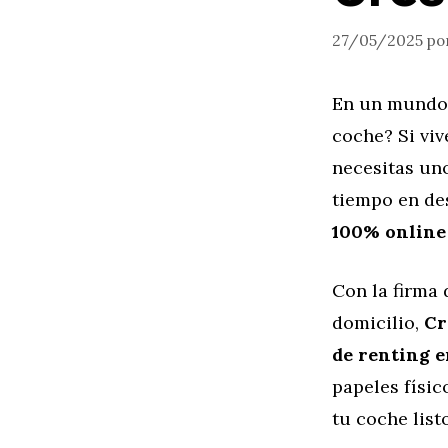
27/05/2025
po
En un mundo 
coche? Si vi
necesitas uno
tiempo en des
100% online
Con la firma 
domicilio,
Cr
de renting 
papeles físic
tu coche list