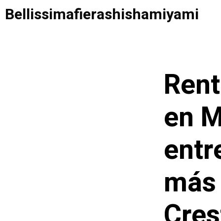
Saltar
Bellissimafierashishamiyami
al
contenido
Rent
en M
entr
más 
Cres