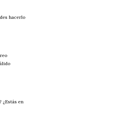
edes hacerlo
rreo
álido
? ¿Estás en