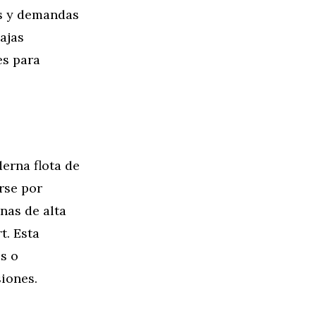
es y demandas
ajas
es para
erna flota de
rse por
nas de alta
t. Esta
s o
siones.