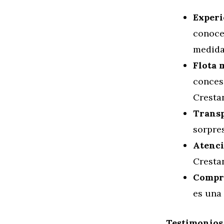
Experi
conoce
medida
Flota 
conces
Cresta
Transp
sorpres
Atenci
Cresta
Compro
es una 
Testimonios 