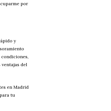
eocuparme por
rápido y
sesoramiento
y condiciones,
 ventajas del
tes en Madrid
 para tu