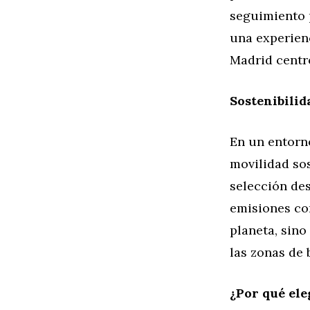
seguimiento p
una experienc
Madrid centr
Sostenibili
En un entorn
movilidad sos
selección de
emisiones con
planeta, sino
las zonas de 
¿Por qué ele