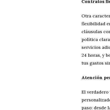
Contratos fl
Otra caracter
flexibilidad 
cláusulas co
política clar
servicios ad
24 horas, y b
tus gastos s
Atención pe
El verdadero 
personalizado
paso: desde l