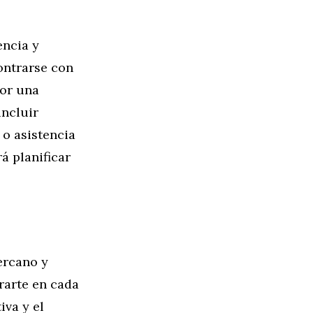
encia y
contrarse con
por una
incluir
 o asistencia
á planificar
ercano y
rarte en cada
iva y el