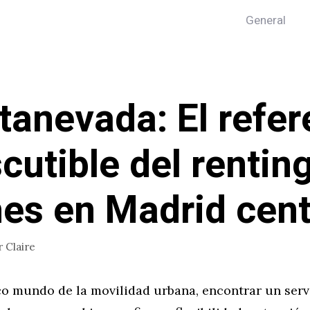
General
tanevada: El refer
scutible del rentin
es en Madrid cen
r
Claire
co mundo de la movilidad urbana, encontrar un serv