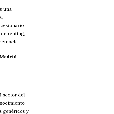
as una
s,
ncesionario
 de renting,
petencia.
 Madrid
l sector del
onocimiento
s genéricos y