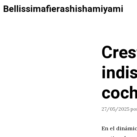
Saltar
Bellissimafierashishamiyami
al
contenido
Cres
indi
coch
27/05/2025
po
En el dinámi