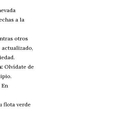
nevada
echas a la
tras otros
 actualizado,
iedad.
s:
Olvídate de
ipio.
En
 flota verde