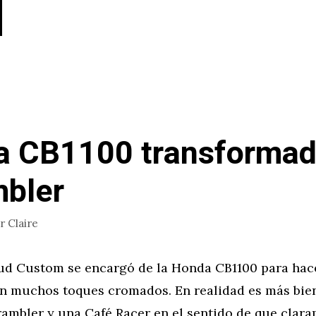
a CB1100 transformad
bler
or
Claire
Loud Custom se encargó de la Honda CB1100 para hac
n muchos toques cromados. En realidad es más bie
rambler y una Café Racer en el sentido de que clar