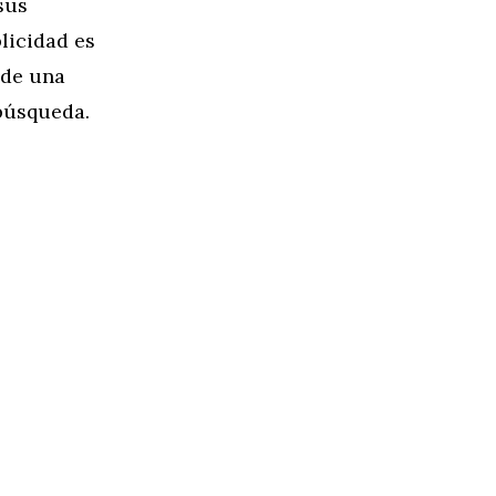
sus
licidad es
 de una
 búsqueda.