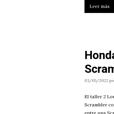
Leer más
Hond
Scram
03/05/2022
p
El taller 2 
Scrambler co
entre una Sc