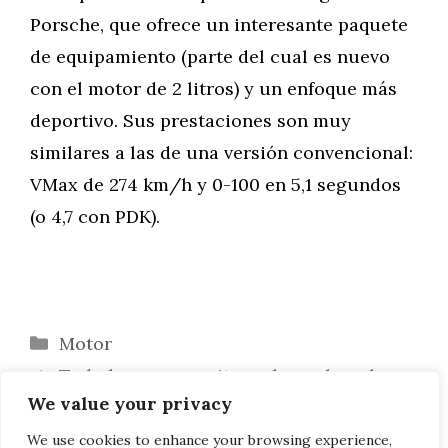
Porsche, que ofrece un interesante paquete
de equipamiento (parte del cual es nuevo
con el motor de 2 litros) y un enfoque más
deportivo. Sus prestaciones son muy
similares a las de una versión convencional:
VMax de 274 km/h y 0-100 en 5,1 segundos
(o 4,7 con PDK).
Categorías
Motor
Todo lo que necesitas saber sobre el
We value your privacy
Tesla Model 3 (precio, prestaciones,
autonomía)
We use cookies to enhance your browsing experience,