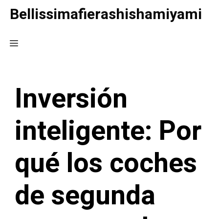
Saltar
Bellissimafierashishamiyami
al
contenido
Menú
Inversión
inteligente: Por
qué los coches
de segunda