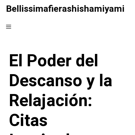
Saltar
Bellissimafierashishamiyami
al
contenido
Menú
El Poder del
Descanso y la
Relajación:
Citas