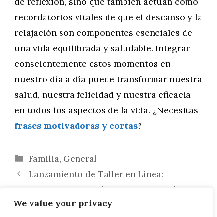
de reflexión, sino que también actúan como
recordatorios vitales de que el descanso y la
relajación son componentes esenciales de
una vida equilibrada y saludable. Integrar
conscientemente estos momentos en
nuestro día a día puede transformar nuestra
salud, nuestra felicidad y nuestra eficacia
en todos los aspectos de la vida. ¿Necesitas
frases motivadoras y cortas
?
Categorías
Familia
,
General
Lanzamiento de Taller en Línea:
«Mariposas en Pastel Seco: Técnicas de
We value your privacy
Dibujo Creativo»