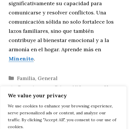
significativamente su capacidad para
comunicarse y resolver conflictos. Una
comunicación sólida no solo fortalece los
lazos familiares, sino que también
contribuye al bienestar emocional y a la
armonía en el hogar. Aprende más en
Minenito
.
Categorías
Familia
,
General
Consejos para Criar a Niños en un Hogar
We value your privacy
Multilingüe
Creando una Rutina Familiar Efectiva y
We use cookies to enhance your browsing experience,
serve personalized ads or content, and analyze our
Positiva
traffic. By clicking "Accept All", you consent to our use of
cookies.