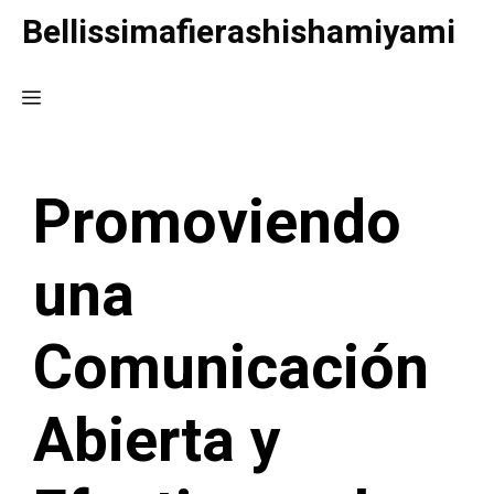
Saltar
Bellissimafierashishamiyami
al
contenido
Menú
Promoviendo
una
Comunicación
Abierta y