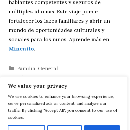
hablantes competentes y seguros de
múltiples idiomas. Este viaje puede
fortalecer los lazos familiares y abrir un
mundo de oportunidades culturales y
sociales para los niños. Aprende más en
Minenito
.
Categorías
Familia
,
General
Cómo Crear un Entorno de Juego
We value your privacy
Educativo en el Hogar
Promoviendo una Comunicación Abierta
We use cookies to enhance your browsing experience,
serve personalized ads or content, and analyze our
y Efectiva en la Familia
traffic. By clicking "Accept All", you consent to our use of
cookies.