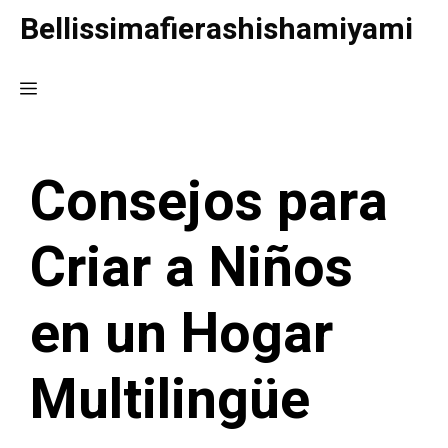
Saltar
Bellissimafierashishamiyami
al
contenido
Menú
Consejos para
Criar a Niños
en un Hogar
Multilingüe