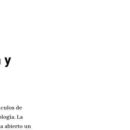
 y
ículos de
logía. La
ha abierto un