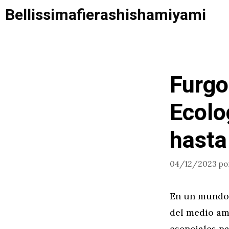
Saltar
Bellissimafierashishamiyami
al
contenido
Furgo
Ecolo
hasta
04/12/2023
po
En un mundo 
del medio am
esenciales p