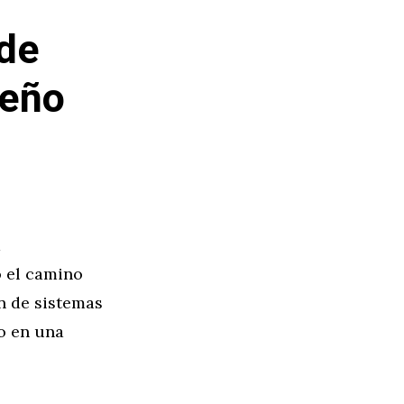
 de
seño
a
o el camino
n de sistemas
do en una