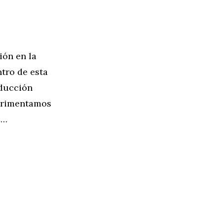
ión en la
ntro de esta
nducción
erimentamos
 …