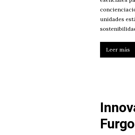
concienciació
unidades est
sostenibilida
Leer más
Innov
Furgo