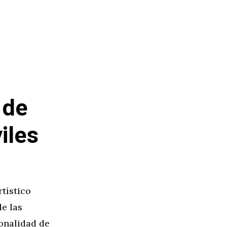
 de
iles
tístico
e las
onalidad de