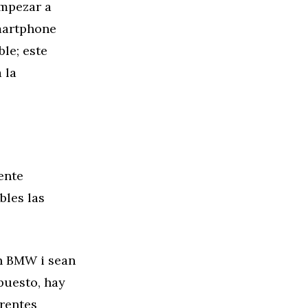
empezar a
smartphone
ble; este
 la
ente
bles las
en BMW i sean
puesto, hay
erentes