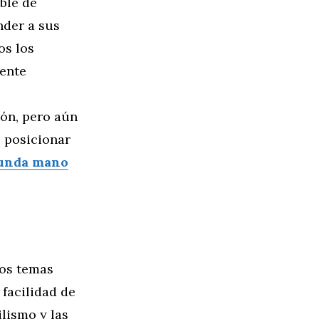
ble de
nder a sus
os los
mente
ión, pero aún
 posicionar
gunda mano
mos temas
 facilidad de
lismo y las