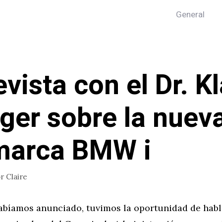
General
evista con el Dr. K
ger sobre la nuev
marca BMW i
or
Claire
abíamos anunciado, tuvimos la oportunidad de habla