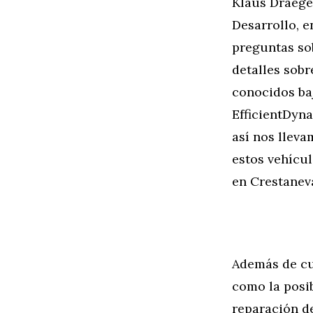
Klaus Draege
Desarrollo, e
preguntas so
detalles sob
conocidos baj
EfficientDyn
así nos llev
estos vehícu
en Crestanev
Además de cu
como la posib
reparación de