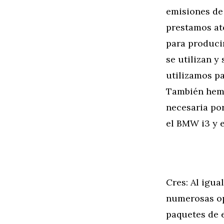
emisiones de
prestamos ate
para produci
se utilizan 
utilizamos pa
También hemo
necesaria por
el BMW i3 y 
Cres: Al igu
numerosas opc
paquetes de 