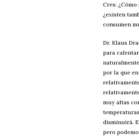
Cres: ¿Cómo 
¿existen tam
consumen muc
Dr. Klaus Dr
para calentar
naturalmente 
por la que en
relativament
relativament
muy altas con
temperaturas
disminuirá. E
pero podemos