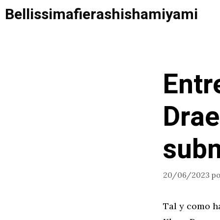
Saltar
Bellissimafierashishamiyami
al
contenido
Entr
Drae
sub
20/06/2023
p
Tal y como h