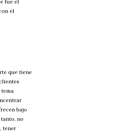
e fue el
con el
te que tiene
clientes
l tema
oncentrar
frecen bajo
tanto, no
, tener