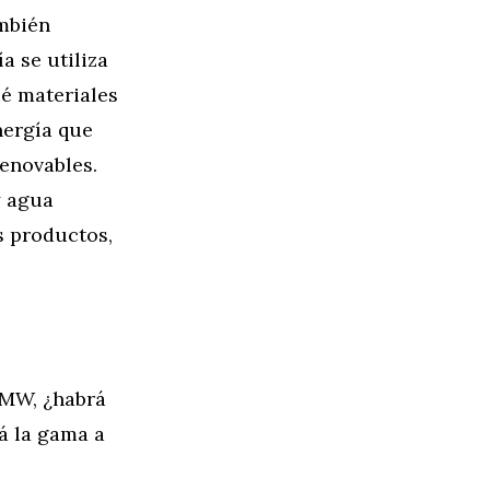
mbién
a se utiliza
é materiales
nergía que
renovables.
y agua
s productos,
BMW, ¿habrá
á la gama a