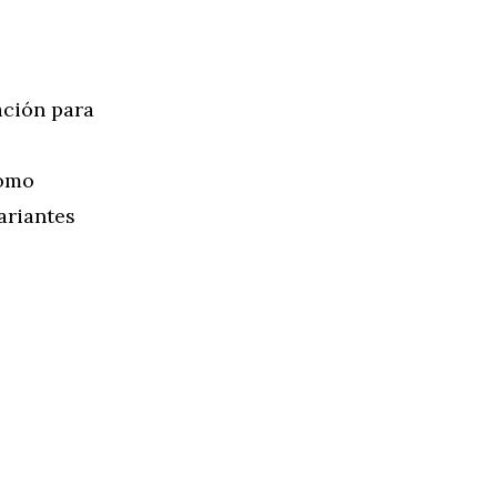
ación para
como
ariantes