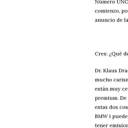
Número UNO p
comienzo, por
anuncio de l
Cres: ¿Qué d
Dr. Klaus Dr
mucho carism
están muy cen
premium. De 
estas dos co
BMW i pueden
tener emision