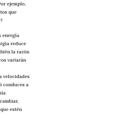
or ejemplo,
ntos que
o?
s energía
ergía reduce
bién la razón
cos variarán
a velocidades
Si conduces a
mía
 cambiar,
 que estén