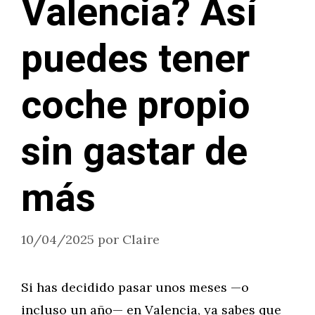
Valencia? Así
puedes tener
coche propio
sin gastar de
más
10/04/2025
por
Claire
Si has decidido pasar unos meses —o
incluso un año— en Valencia, ya sabes que