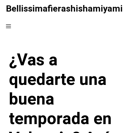
Saltar
Bellissimafierashishamiyami
al
contenido
Menú
¿Vas a
quedarte una
buena
temporada en