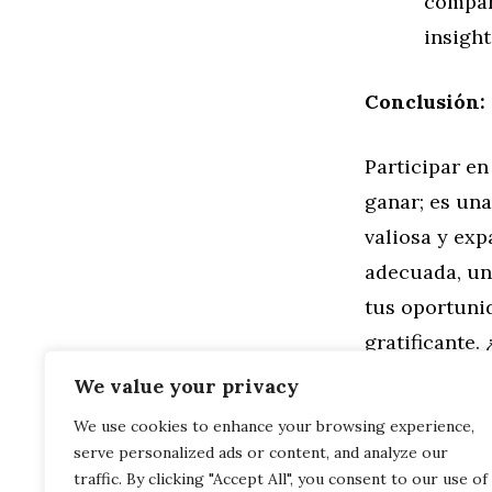
compar
insigh
Conclusión:
Participar e
ganar; es una
valiosa y exp
adecuada, un
tus oportunid
gratificante.
We value your privacy
Categorías
Familia
,
Gen
We use cookies to enhance your browsing experience,
¿Cómo se Co
serve personalized ads or content, and analyze our
de una Biciclet
Estrategias 
traffic. By clicking "Accept All", you consent to our use of