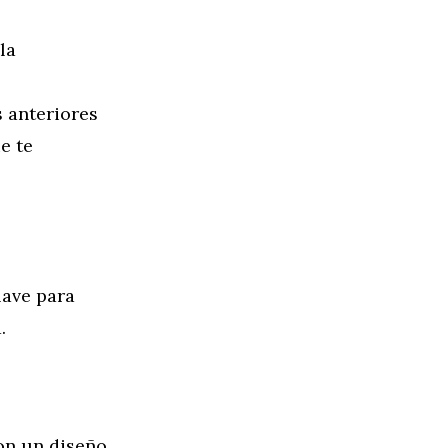
la
s anteriores
e te
lave para
.
on un diseño