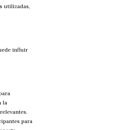
s utilizadas,
ede influir
 para
 la
relevantes.
cipantes para