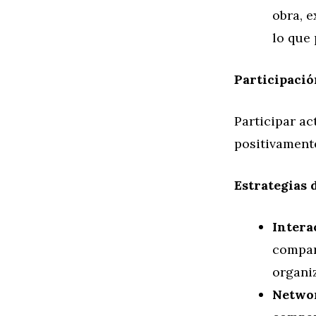
obra, e
lo que 
Participaci
Participar ac
positivament
Estrategias 
Intera
compart
organi
Networ