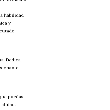
a habilidad
nica y
ecutado.
ma. Dedica
sionante.
 que puedas
calidad.