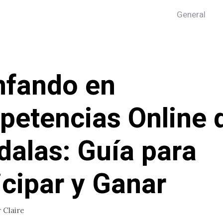
General
nfando en
etencias Online 
alas: Guía para
icipar y Ganar
r
Claire