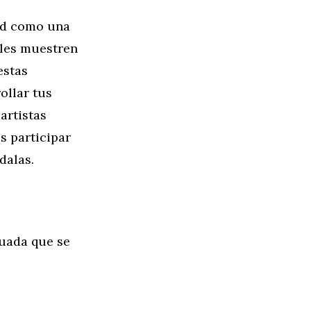
ad como una
eles muestren
estas
ollar tus
artistas
s participar
dalas.
cuada que se