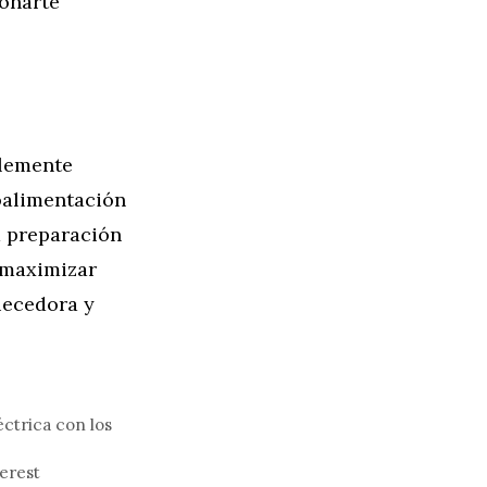
ionarte
plemente
roalimentación
a preparación
 maximizar
uecedora y
ctrica con los
erest