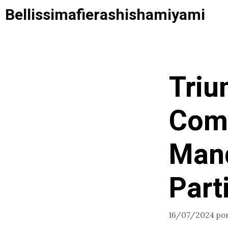
Saltar
Bellissimafierashishamiyami
al
contenido
Triu
Comp
Mand
Part
16/07/2024
po