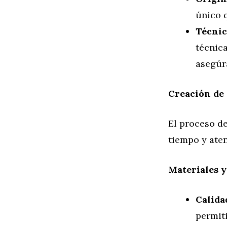
único q
Técnic
técnica
asegúr
Creación de
El proceso d
tiempo y aten
Materiales 
Calida
permiti