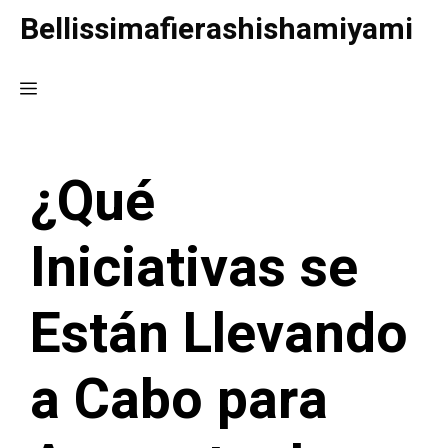
Saltar
Bellissimafierashishamiyami
al
contenido
Menú
¿Qué
Iniciativas se
Están Llevando
a Cabo para