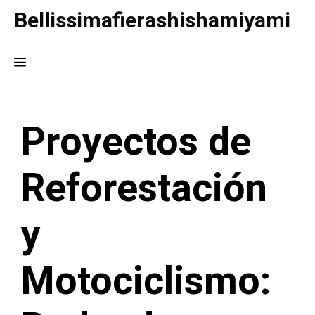
Saltar
Bellissimafierashishamiyami
al
contenido
Menú
Proyectos de
Reforestación
y
Motociclismo: