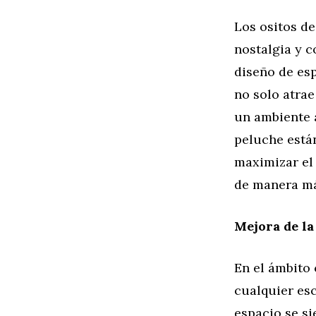
Los ositos de
nostalgia y c
diseño de esp
no solo atrae
un ambiente a
peluche está
maximizar el 
de manera má
Mejora de la
En el ámbito 
cualquier es
espacio se si