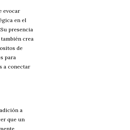
e evocar
égica en el
 Su presencia
e también crea
ositos de
es para
s a conectar
adición a
cer que un
rmente