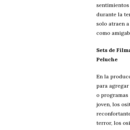
sentimientos
durante la t
solo atraen a
como amigable
Sets de Fil
Peluche
En la producc
para agregar 
o programas d
joven, los os
reconfortant
terror, los o