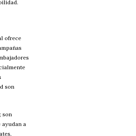
ilidad.
l ofrece
 campañas
embajadores
cialmente
s
ad son
; son
e ayudan a
ates,