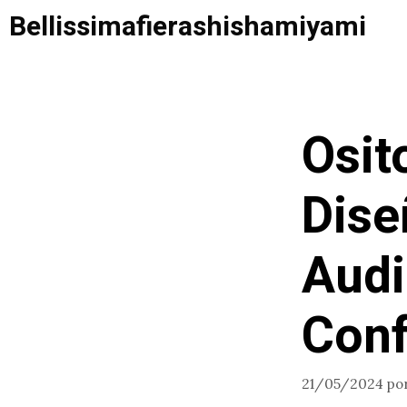
Saltar
Bellissimafierashishamiyami
al
contenido
Osit
Dise
Audi
Conf
21/05/2024
po