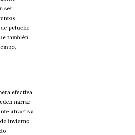
n ser
ventos
s de peluche
que también
tiempo,
era efectiva
ueden narrar
nte atractiva
de invierno
ndo