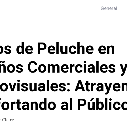
General
os de Peluche en
ños Comerciales 
ovisuales: Atraye
ortando al Públic
r
Claire