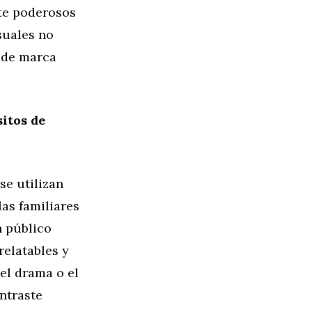
te poderosos
suales no
n de marca
itos de
se utilizan
las familiares
n público
relatables y
el drama o el
ntraste