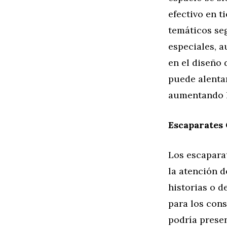
efectivo en t
temáticos se
especiales, a
en el diseño 
puede alentar
aumentando l
Escaparates 
Los escapara
la atención d
historias o 
para los con
podría prese