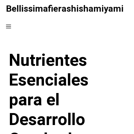
Saltar
Bellissimafierashishamiyami
al
contenido
Menú
Nutrientes
Esenciales
para el
Desarrollo