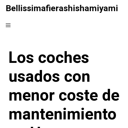
Saltar
Bellissimafierashishamiyami
al
contenido
Menú
Los coches
usados con
menor coste de
mantenimiento