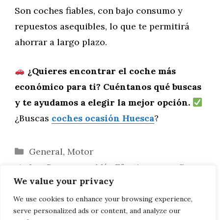
Son coches fiables, con bajo consumo y
repuestos asequibles, lo que te permitirá
ahorrar a largo plazo.
¿Quieres encontrar el coche más
económico para ti? Cuéntanos qué buscas
y te ayudamos a elegir la mejor opción.
¿Buscas
coches ocasión Huesca
?
Categorías
General
,
Motor
Los Programas Más Efectivos para Crear
We value your privacy
Dibujos Digitales de Unicornios
Los 5 coches de segunda mano más
We use cookies to enhance your browsing experience,
serve personalized ads or content, and analyze our
duraderos que puedes comprar en Huesca