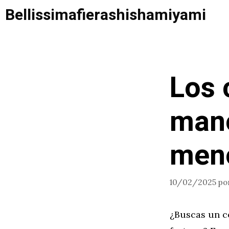
Saltar
Bellissimafierashishamiyami
al
contenido
Los 
mano
meno
10/02/2025
po
¿Buscas un c