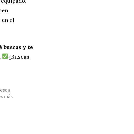
 equipado.
cen
€
en el
 buscas y te
.
¿Buscas
uesca
os más