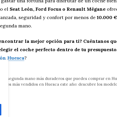
 gastar una fortuna para disfrutar de un coche bien
o el
Seat León, Ford Focus o Renault Mégane
ofre
vanzada, seguridad y confort por menos de
10.000 
segunda mano.
encontrar la mejor opción para ti? Cuéntanos qué
legir el coche perfecto dentro de tu presupuesto
ión Huesca
?
tor
s de segunda mano más duraderos que puedes comprar en H
usados más vendidos en Huesca este año: descubre los model