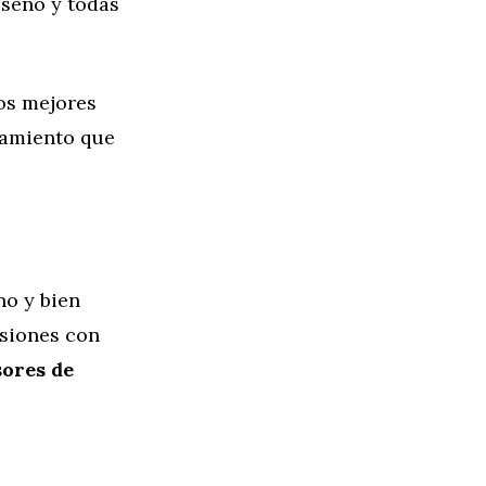
iseño y todas
os mejores
pamiento que
no y bien
siones con
sores de