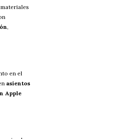
 materiales
on
ión
,
to en el
yen
asientos
on Apple