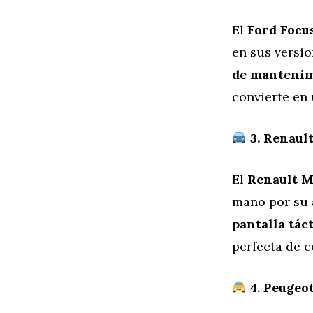
El
Ford Focu
en sus versi
de mantenimi
convierte en 
3. Renaul
El
Renault 
mano por su
pantalla tác
perfecta de c
4. Peugeo