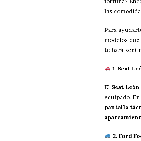
fortuna? Enc
las comodid
Para ayudart
modelos que 
te hará sent
1. Seat Le
El
Seat León
equipado. En
pantalla tác
aparcamien
2. Ford Fo