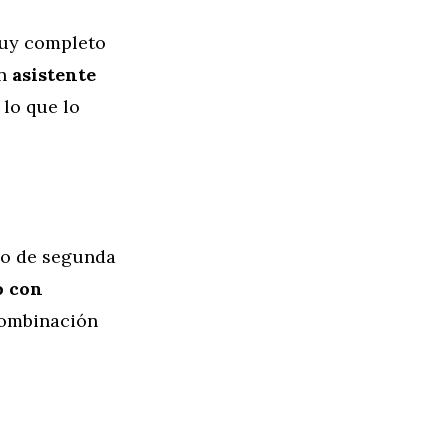
muy completo
en
asistente
, lo que lo
do de segunda
o con
combinación