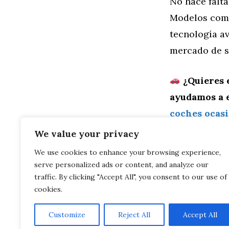
No hace falta
Modelos com
tecnología a
mercado de 
¿Quieres 
ayudamos a e
coches ocas
We value your privacy
Categorías
General
,
Mo
We use cookies to enhance your browsing experience,
Los 5 coche
serve personalized ads or content, and analyze our
Los coches 
demandados
traffic. By clicking "Accept All", you consent to our use of
cookies.
Customize
Reject All
Accept All