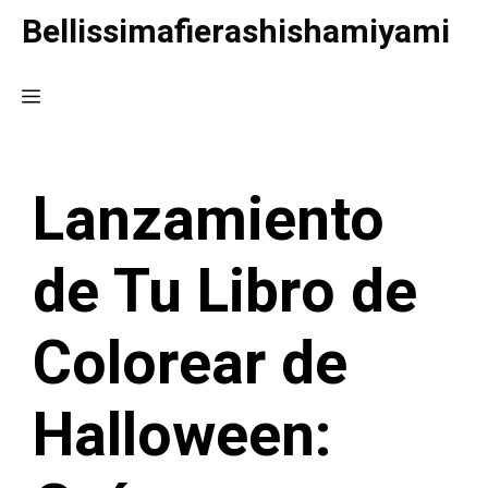
Saltar
Bellissimafierashishamiyami
al
contenido
Menú
Lanzamiento
de Tu Libro de
Colorear de
Halloween: