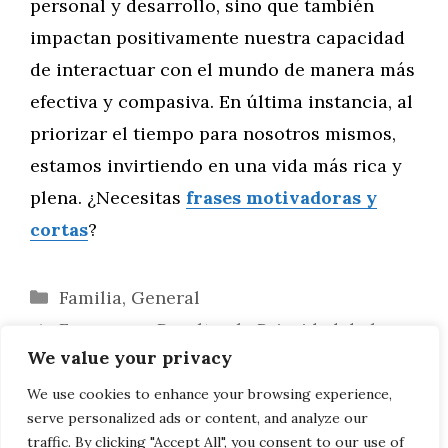
personal y desarrollo, sino que también
impactan positivamente nuestra capacidad
de interactuar con el mundo de manera más
efectiva y compasiva. En última instancia, al
priorizar el tiempo para nosotros mismos,
estamos invirtiendo en una vida más rica y
plena. ¿Necesitas
frases motivadoras y
cortas
?
Categorías
Familia
,
General
Frases que Resaltan la Prioridad de la
We value your privacy
Salud Mental
Frases Motivadoras para Fomentar el
We use cookies to enhance your browsing experience,
serve personalized ads or content, and analyze our
Autocuidado Diario
traffic. By clicking "Accept All", you consent to our use of