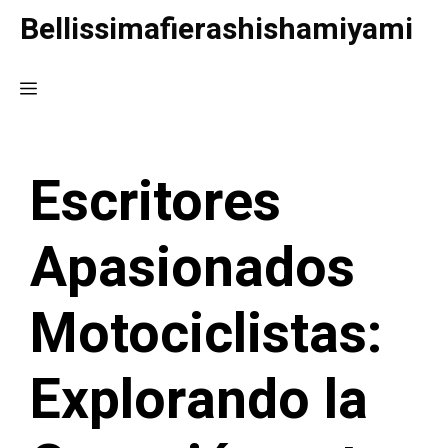
Saltar
Bellissimafierashishamiyami
al
contenido
Menú
Escritores
Apasionados
Motociclistas:
Explorando la