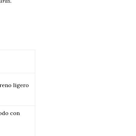
uras.
reno ligero
odo con