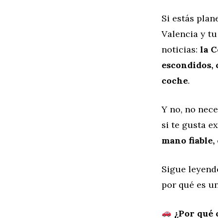
Si estás pla
Valencia y tu
noticias:
la C
escondidos, 
coche
.
Y no, no nece
si te gusta e
mano fiable,
Sigue leyend
por qué es un
¿Por qué 