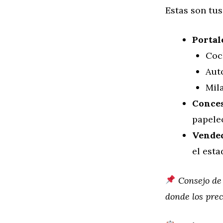
Estas son tu
Portal
Coc
Aut
Mil
Conces
papele
Vended
el est
Consejo de
donde los prec