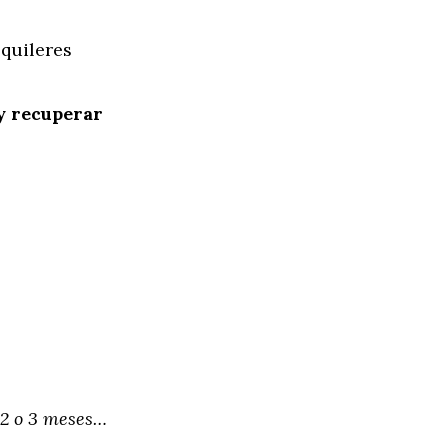
lquileres
 y recuperar
o
 2 o 3 meses…