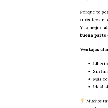
Porque te per
turísticos ni 
Y lo mejor:
a
buena parte 
Ventajas cla
Libert
Sin lím
Más ec
Ideal s
Muchos tur