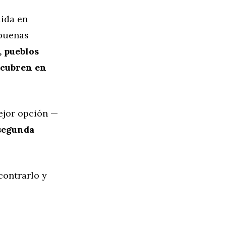
dida en
 buenas
, pueblos
escubren en
mejor opción —
segunda
contrarlo y