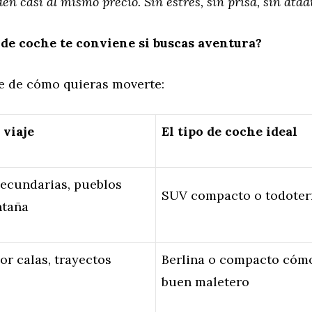
den casi al mismo precio. Sin estrés, sin prisa, sin atad
de coche te conviene si buscas aventura?
 de cómo quieras moverte:
 viaje
El tipo de coche ideal
secundarias, pueblos
SUV compacto o todoter
ntaña
r calas, trayectos
Berlina o compacto cóm
buen maletero