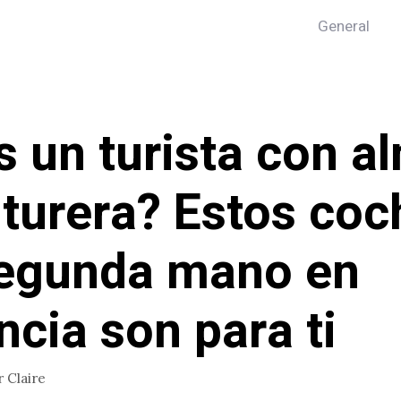
General
s un turista con a
turera? Estos coc
egunda mano en
ncia son para ti
r
Claire