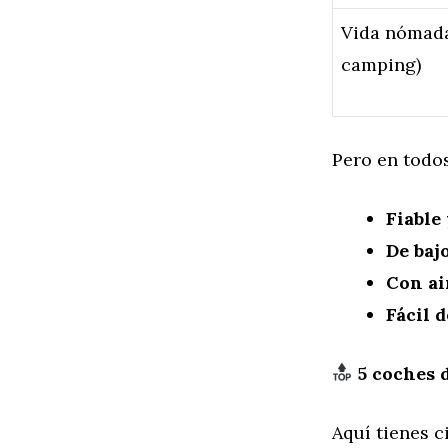
Vida nómada 
camping)
Pero en todos
Fiable
De baj
Con ai
Fácil 
5 coches 
Aquí tienes c