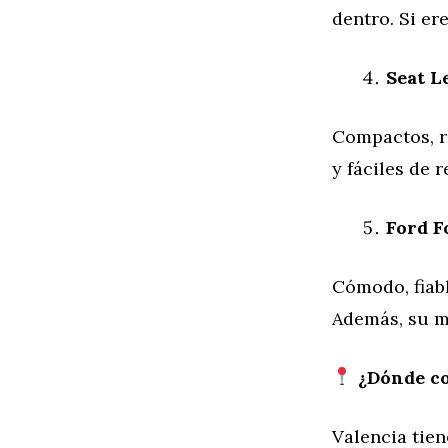
dentro. Si er
Seat L
Compactos, re
y fáciles de r
Ford F
Cómodo, fiabl
Además, su m
¿Dónde co
Valencia tien