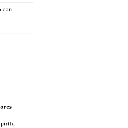
o con
dores
píritu