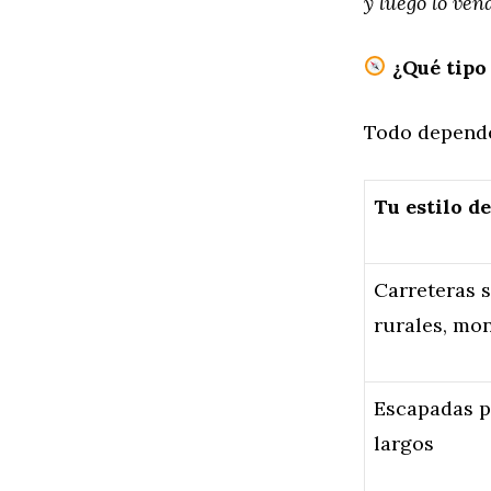
y luego lo ven
¿Qué tipo 
Todo depende
Tu estilo de
Carreteras 
rurales, mo
Escapadas po
largos