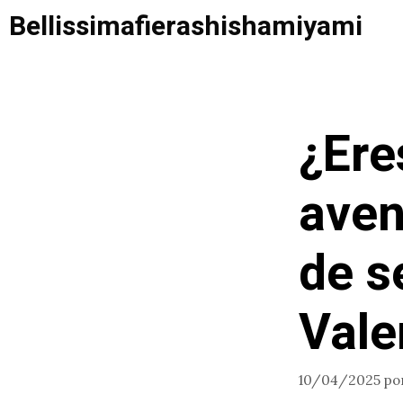
Saltar
Bellissimafierashishamiyami
al
contenido
¿Ere
aven
de s
Vale
10/04/2025
po