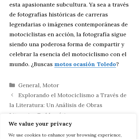
esta apasionante subcultura. Ya sea a través
de fotografías históricas de carreras
legendarias o imágenes contemporáneas de
motociclistas en acción, la fotografía sigue
siendo una poderosa forma de compartir y
celebrar la esencia del motociclismo con el
mundo. ¿Buscas
motos ocasión Toledo
?
Categorías
General
,
Motor
Explorando el Motociclismo a Través de
la Literatura: Un Análisis de Obras
Literarias Emblemáticas
We value your privacy
Cómo Organizar una Sesión Fotográfica
con tu Moto: Consejos para Capturar la
We use cookies to enhance your browsing experience,