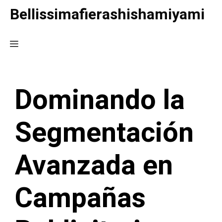
Saltar
Bellissimafierashishamiyami
al
contenido
Menú
Dominando la
Segmentación
Avanzada en
Campañas