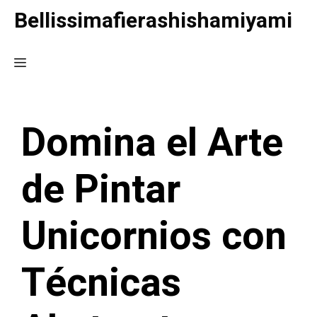
Saltar
Bellissimafierashishamiyami
al
contenido
Menú
Domina el Arte
de Pintar
Unicornios con
Técnicas