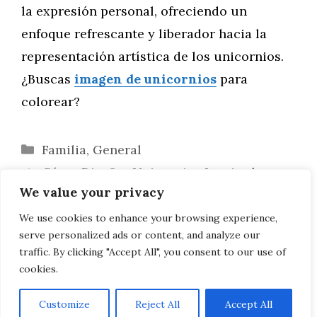
la expresión personal, ofreciendo un
enfoque refrescante y liberador hacia la
representación artística de los unicornios.
¿Buscas
imagen de unicornios
para
colorear?
Categorías
Familia
,
General
Cómo Diseñar Unicornios Inspirados en
We value your privacy
el Estilo Pop Art
Cómo Crear GIFs Animados de
We use cookies to enhance your browsing experience,
serve personalized ads or content, and analyze our
Unicornios para Deslumbrar en la Web
traffic. By clicking "Accept All", you consent to our use of
cookies.
Customize
Reject All
Accept All
AVISO LEGAL, POLITICA DE PRIVACIDAD, COOKIES