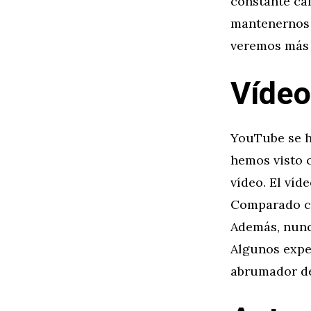
constante ca
mantenernos a
veremos más e
Vídeo
YouTube se h
hemos visto c
vídeo. El víd
Comparado co
Además, nunca
Algunos expe
abrumador de 