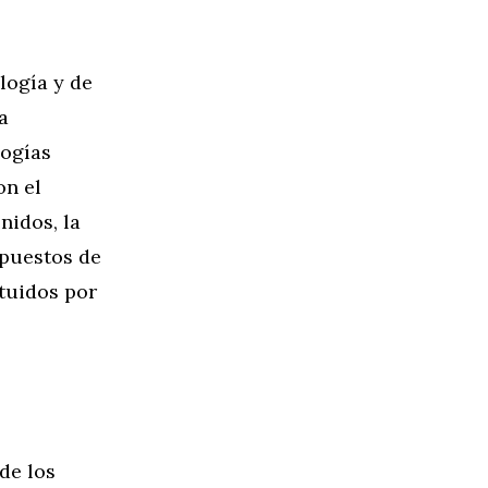
logía y de
a
logías
on el
nidos, la
 puestos de
ituidos por
de los