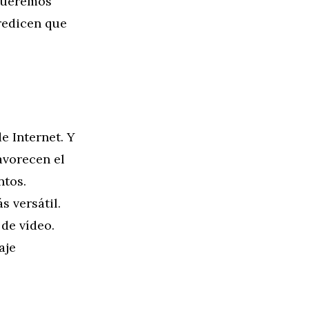
 queremos
predicen que
e Internet. Y
avorecen el
ntos.
 versátil.
de vídeo.
aje