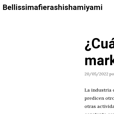
Saltar
Bellissimafierashishamiyami
al
contenido
¿Cuá
mark
20/05/2022
p
La industria 
predicen otr
otras activid