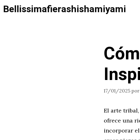
Saltar
Bellissimafierashishamiyami
al
contenido
Cómo
Insp
17/01/2025
po
El arte triba
ofrece una ri
incorporar el