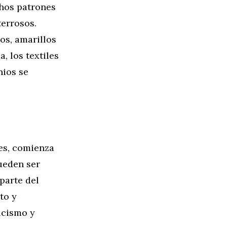
chos patrones
terrosos.
os, amarillos
, los textiles
nios se
les, comienza
ueden ser
 parte del
to y
icismo y