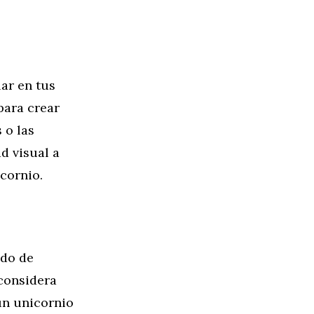
ar en tus
para crear
 o las
d visual a
icornio.
ido de
 considera
un unicornio