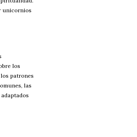
piritualidad.
ar unicornios
s
obre los
 los patrones
comunes, las
o adaptados